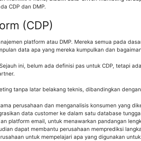
 ada CDP dan DMP.
form (CDP)
manajemen platform atau DMP. Mereka semua pada das
kumpulan data apa yang mereka kumpulkan dan bagaima
uh ini, belum ada definisi pas untuk CDP, tetapi ada 
rtner.
keting tanpa latar belakang teknis, dibandingkan denga
tama perusahaan dan menganalisis konsumen yang dik
asikan data customer ke dalam satu database tunggal.
r, dan platform email, untuk menawarkan pandangan leng
udian dapat membantu perusahaan memprediksi langkah
erusahaan untuk mempelajari apa yang digunakan unt