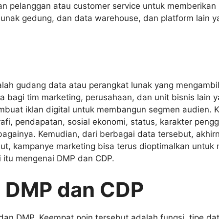
nan pelanggan atau customer service untuk memberikan
at lunak gedung, dan data warehouse, dan platform lai
lah gudang data atau perangkat lunak yang mengambil,
bagi tim marketing, perusahaan, dan unit bisnis lain ya
uat iklan digital untuk membangun segmen audien. Kr
fi, pendapatan, sosial ekonomi, status, karakter penggu
againya. Kemudian, dari berbagai data tersebut, akhir
but, kampanye marketing bisa terus dioptimalkan untu
ti itu mengenai DMP dan CDP.
n DMP dan CDP
DMP. Keempat poin tersebut adalah fungsi, tipe data 