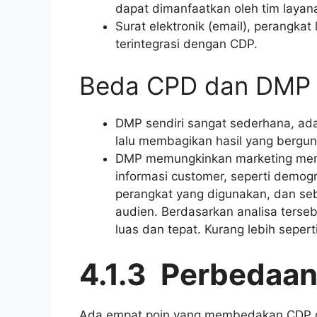
dapat dimanfaatkan oleh tim laya
Surat elektronik (email), perangk
terintegrasi dengan CDP.
Beda CPD dan DMP
DMP sendiri sangat sederhana, ada
lalu membagikan hasil yang berguna 
DMP memungkinkan marketing memb
informasi customer, seperti demogra
perangkat yang digunakan, dan seb
audien. Berdasarkan analisa terse
luas dan tepat. Kurang lebih seper
4.1.3 Perbedaa
Ada empat poin yang membedakan CDP dan 