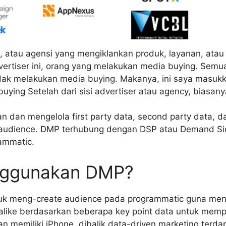
 atau agensi yang mengiklankan produk, layanan, atau 
vertiser ini, orang yang melakukan media buying. Semu
i tidak melakukan media buying. Makanya, ini saya masu
uying Setelah dari sisi advertiser atau agency, biasa
 dan mengelola first party data, second party data, da
audience. DMP terhubung dengan DSP atau Demand Sid
ammatic.
enggunakan DMP?
ntuk meng-create audience pada programmatic guna me
alike berdasarkan beberapa key point data untuk memp
dan memiliki iPhone, dibalik data-driven marketing ter