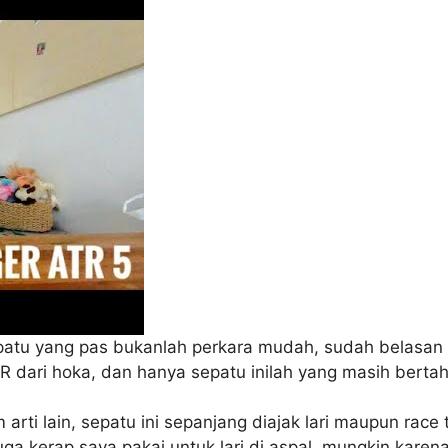
patu yang pas bukanlah perkara mudah, sudah belasan 
R dari hoka, dan hanya sepatu inilah yang masih berta
m arti lain, sepatu ini sepanjang diajak lari maupun race
juga kerap saya pakai untuk lari di aspal, mungkin kare