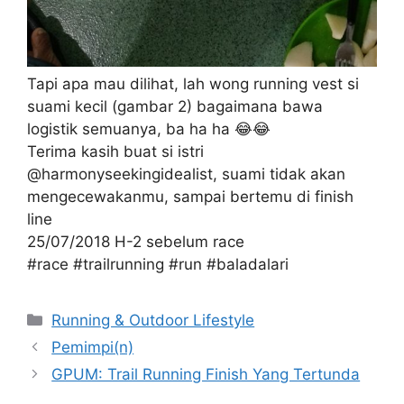
Tapi apa mau dilihat, lah wong running vest si
suami kecil (gambar 2) bagaimana bawa
logistik semuanya, ba ha ha 😂😂
Terima kasih buat si istri
@harmonyseekingidealist, suami tidak akan
mengecewakanmu, sampai bertemu di finish
line
25/07/2018 H-2 sebelum race
#race #trailrunning #run #baladalari
Categories
Running & Outdoor Lifestyle
Pemimpi(n)
GPUM: Trail Running Finish Yang Tertunda