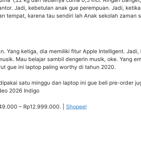
a cuma 1,22 kg dan tebalnya cuma 0,5 inci. Ringan bange
antor. Jadi, kebetulan anak gue perempuan. Jadi, ketika
an tempat, karena tau sendiri lah Anak sekolah zaman
. Yang ketiga, dia memiliki fitur Apple Intelligent. Jadi
musik. Mau belajar sambil dengerin musik, oke. Yang e
ut gue ini laptop paling worthy di tahun 2020.
i dipakai satu minggu dan laptop ini gue beli pre-order j
Neo 2026 Indigo
49.000 – Rp12.999.000. |
Shopee!