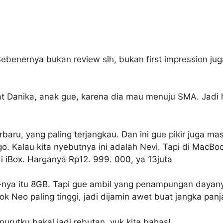
Sebenernya bukan review sih, bukan first impression j
at Danika, anak gue, karena dia mau menuju SMA. Jadi h
baru, yang paling terjangkau. Dan ini gue pikir juga ma
o. Kalau kita nyebutnya ini adalah Nevi. Tapi di MacBoo
di iBox. Harganya Rp12. 999. 000, ya 13juta
ya itu 8GB. Tapi gue ambil yang penampungan dayanya
ok Neo paling tinggi, jadi dijamin awet buat jangka panj
urutku bakal jadi rebutan, yuk kita bahas!