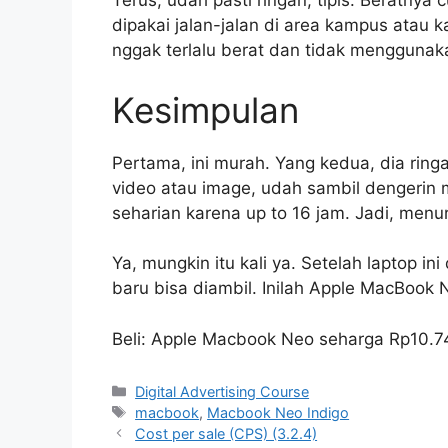
Terus, udah pasti ringan, tipis. Beratny
dipakai jalan-jalan di area kampus atau k
nggak terlalu berat dan tidak menggunak
Kesimpulan
Pertama, ini murah. Yang kedua, dia ringan
video atau image, udah sambil dengerin 
seharian karena up to 16 jam. Jadi, menur
Ya, mungkin itu kali ya. Setelah laptop in
baru bisa diambil. Inilah Apple MacBook 
Beli: Apple Macbook Neo seharga Rp10.7
Categories
Digital Advertising Course
Tags
macbook
,
Macbook Neo Indigo
Cost per sale (CPS) (3.2.4)