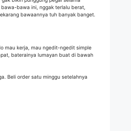
t, gak bikin punggung pegal selama
 bawa-bawa ini, nggak terlalu berat,
 sekarang bawaannya tuh banyak banget.
, lo mau kerja, mau ngedit-ngedit simple
mpat, baterainya lumayan buat di bawah
uga. Beli order satu minggu setelahnya