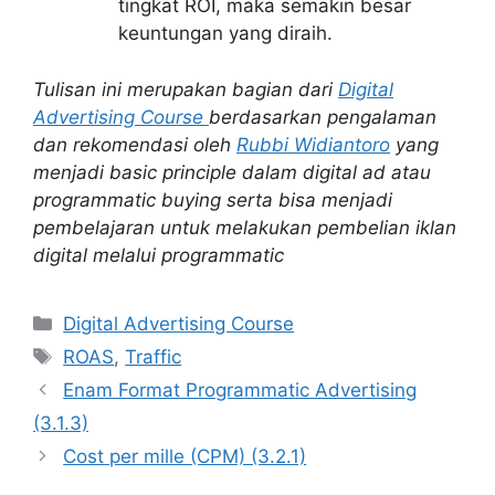
tingkat ROI, maka semakin besar
keuntungan yang diraih.
Tulisan ini merupakan bagian dari
Digital
Advertising Course
berdasarkan pengalaman
dan rekomendasi oleh
Rubbi Widiantoro
yang
menjadi basic principle dalam digital ad atau
programmatic buying serta bisa menjadi
pembelajaran untuk melakukan pembelian iklan
digital melalui programmatic
Categories
Digital Advertising Course
Tags
ROAS
,
Traffic
Enam Format Programmatic Advertising
(3.1.3)
Cost per mille (CPM) (3.2.1)